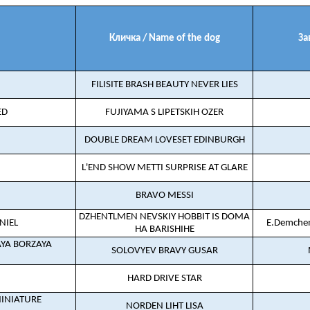
Кличка / Name of the dog
За
FILISITE BRASH BEAUTY NEVER LIES
ED
FUJIYAMA S LIPETSKIH OZER
DOUBLE DREAM LOVESET EDINBURGH
L'END SHOW METTI SURPRISE AT GLARE
BRAVO MESSI
DZHENTLMEN NEVSKIY HOBBIT IS DOMA
NIEL
E.Demche
HA BARISHIHE
AYA BORZAYA
SOLOVYEV BRAVY GUSAR
HARD DRIVE STAR
INIATURE
NORDEN LIHT LISA