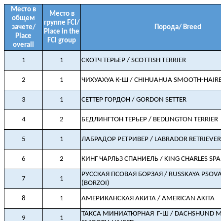
Место в
Место в
общем
группе FCI/
зачете/
Порода/ Breed
Place in the
Place
FCI group
overall
1
1
СКОТЧ ТЕРЬЕР / SCOTTISH TERRIER
2
1
ЧИХУАХУА К-Ш / CHIHUAHUA SMOOTH-HAIR
3
1
СЕТТЕР ГОРДОН / GORDON SETTER
4
2
БЕДЛИНГТОН ТЕРЬЕР / BEDLINGTON TERRIER
5
1
ЛАБРАДОР РЕТРИВЕР / LABRADOR RETRIEVER
6
2
КИНГ ЧАРЛЬЗ СПАНИЕЛЬ / KING CHARLES SPA
РУССКАЯ ПСОВАЯ БОРЗАЯ / RUSSKAYA PSOV
7
1
(BORZOI)
8
1
АМЕРИКАНСКАЯ АКИТА / AMERICAN AKITA
ТАКСА МИНИАТЮРНАЯ
Г-Ш / DACHSHUND M
9
1