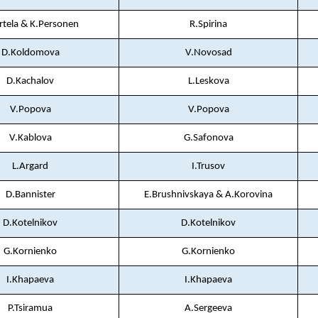
irtela & K.Personen
R.Spirina
D.Koldomova
V.Novosad
D.Kachalov
L.Leskova
V.Popova
V.Popova
V.Kablova
G.Safonova
L.Argard
I.Trusov
D.Bannister
E.Brushnivskaya & A.Korovina
D.Kotelnikov
D.Kotelnikov
G.Kornienko
G.Kornienko
I.Khapaeva
I.Khapaeva
P.Tsiramua
A.Sergeeva