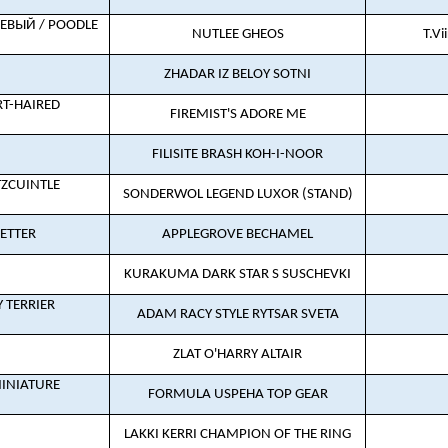
ЕВЫЙ / POODLE
NUTLEE GHEOS
T.Vi
ZHADAR IZ BELOY SOTNI
T-HAIRED
FIREMIST'S ADORE ME
FILISITE BRASH KOH-I-NOOR
ZCUINTLE
SONDERWOL LEGEND LUXOR (STAND)
ETTER
APPLEGROVE BECHAMEL
KURAKUMA DARK STAR S SUSCHEVKI
 TERRIER
ADAM RACY STYLE RYTSAR SVETA
ZLAT O'HARRY ALTAIR
INIATURE
FORMULA USPEHA TOP GEAR
LAKKI KERRI CHAMPION OF THE RING