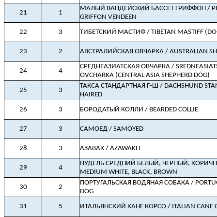
МАЛЫЙ ВАНДЕЙСКИЙ БАССЕТ ГРИФФОН / PE
21
1
GRIFFON VENDEEN
22
3
ТИБЕТСКИЙ МАСТИФ / TIBETAN MASTIFF (DO
23
2
АВСТРАЛИЙСКАЯ ОВЧАРКА / AUSTRALIAN S
СРЕДНЕАЗИАТСКАЯ ОВЧАРКА / SREDNEASIAT
24
4
OVCHARKA (CENTRAL ASIA SHEPHERD DOG)
ТАКСА СТАНДАРТНАЯ Г-Ш / DACHSHUND ST
25
3
HAIRED
26
3
БОРОДАТЫЙ КОЛЛИ / BEARDED COLLIE
27
3
САМОЕД / SAMOYED
28
3
АЗАВАК / AZAWAKH
ПУДЕЛЬ СРЕДНИЙ БЕЛЫЙ, ЧЕРНЫЙ, КОРИЧН
29
4
MEDIUM WHITE, BLACK, BROWN
ПОРТУГАЛЬСКАЯ ВОДЯНАЯ СОБАКА / PORTU
30
2
DOG
31
5
ИТАЛЬЯНСКИЙ КАНЕ КОРСО / ITALIAN CANE