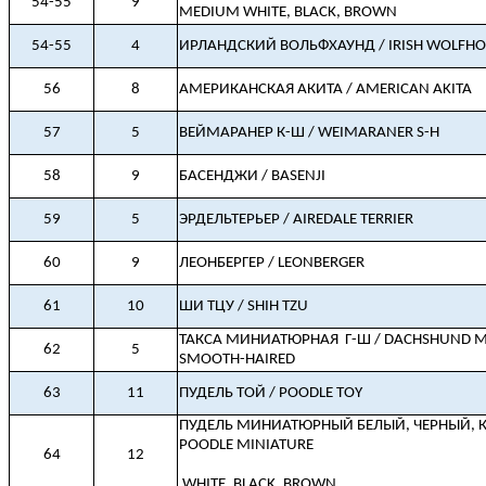
54-55
9
MEDIUM WHITE, BLACK, BROWN
54-55
4
ИРЛАНДСКИЙ ВОЛЬФХАУНД / IRISH WOLFH
56
8
АМЕРИКАНСКАЯ АКИТА / AMERICAN AKITA
57
5
ВЕЙМАРАНЕР К-Ш / WEIMARANER S-H
58
9
БАСЕНДЖИ / BASENJI
59
5
ЭРДЕЛЬТЕРЬЕР / AIREDALE TERRIER
60
9
ЛЕОНБЕРГЕР / LEONBERGER
61
10
ШИ ТЦУ / SHIH TZU
ТАКСА МИНИАТЮРНАЯ
Г-Ш / DACHSHUND M
62
5
SMOOTH-HAIRED
63
11
ПУДЕЛЬ ТОЙ / POODLE TOY
ПУДЕЛЬ МИНИАТЮРНЫЙ БЕЛЫЙ, ЧЕРНЫЙ, 
POODLE MINIATURE
64
12
WHITE, BLACK, BROWN