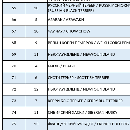
РУССКИЙ ЧЁРНЫЙ ТЕРЬЕР / RUSSKIY СHIORNY
65
10
(RUSSIAN BLACK TERRIER)
66
5
АЗАВАК / AZAWAKH
67
10
ЧАУ ЧАУ / CHOW CHOW
68
9
ВЕЛЬШ КОРГИ ПЕМБРОК / WELSH CORGI PE
69
11
НЬЮФАУНДЛЕНД / NEWFOUNDLAND
70
4
БИГЛЬ / BEAGLE
71
6
СКОТЧ ТЕРЬЕР / SCOTTISH TERRIER
72
12
НЬЮФАУНДЛЕНД / NEWFOUNDLAND
73
7
КЕРРИ БЛЮ ТЕРЬЕР / KERRY BLUE TERRIER
74
11
СИБИРСКИЙ ХАСКИ / SIBERIAN HUSKY
75
13
ФРАНЦУЗСКИЙ БУЛЬДОГ / FRENCH BULLDOG