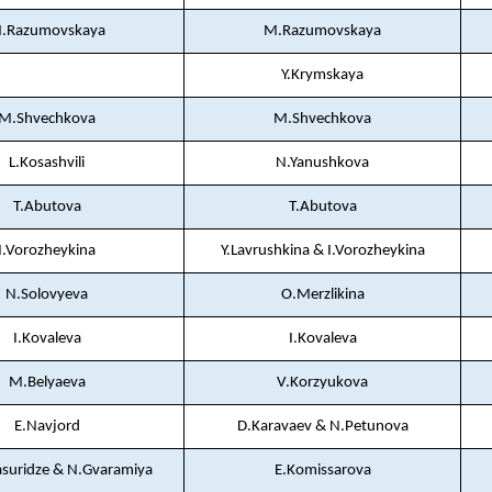
.Razumovskaya
M.Razumovskaya
Y.Krymskaya
M.Shvechkova
M.Shvechkova
L.Kosashvili
N.Yanushkova
T.Abutova
T.Abutova
I.Vorozheykina
Y.Lavrushkina & I.Vorozheykina
N.Solovyeva
O.Merzlikina
I.Kovaleva
I.Kovaleva
M.Belyaeva
V.Korzyukova
E.Navjord
D.Karavaev & N.Petunova
suridze & N.Gvaramiya
E.Komissarova