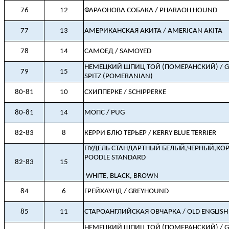
76
12
ФАРАОНОВА СОБАКА / PHARAOH HOUND
77
13
АМЕРИКАНСКАЯ АКИТА / AMERICAN AKITA
78
14
САМОЕД / SAMOYED
НЕМЕЦКИЙ ШПИЦ ТОЙ (ПОМЕРАНСКИЙ) / 
79
15
SPITZ (POMERANIAN)
80-81
10
СХИППЕРКЕ / SCHIPPERKE
80-81
14
МОПС / PUG
82-83
8
КЕРРИ БЛЮ ТЕРЬЕР / KERRY BLUE TERRIER
ПУДЕЛЬ СТАНДАРТНЫЙ БЕЛЫЙ,ЧЕРНЫЙ,КО
POODLE STANDARD
82-83
15
WHITE, BLACK, BROWN
84
6
ГРЕЙХАУНД / GREYHOUND
85
11
СТАРОАНГЛИЙСКАЯ ОВЧАРКА / OLD ENGLISH
НЕМЕЦКИЙ ШПИЦ ТОЙ (ПОМЕРАНСКИЙ) / 