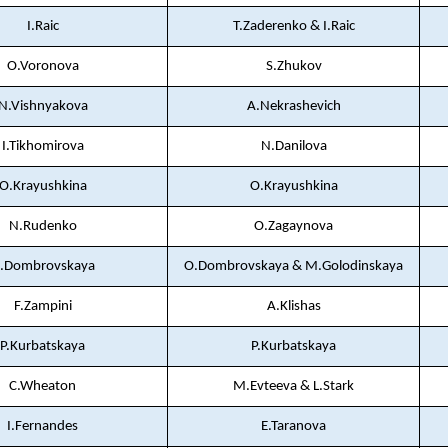
I.Raic
T.Zaderenko & I.Raic
O.Voronova
S.Zhukov
N.Vishnyakova
A.Nekrashevich
I.Tikhomirova
N.Danilova
O.Krayushkina
O.Krayushkina
N.Rudenko
O.Zagaynova
.Dombrovskaya
O.Dombrovskaya & M.Golodinskaya
F.Zampini
A.Klishas
P.Kurbatskaya
P.Kurbatskaya
C.Wheaton
M.Evteeva & L.Stark
I.Fernandes
E.Taranova