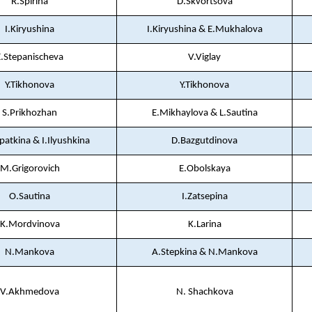
R.Spirina
D.Skvortsova
I.Kiryushina
I.Kiryushina & E.Mukhalova
E.Stepanischeva
V.Viglay
Y.Tikhonova
Y.Tikhonova
S.Prikhozhan
E.Mikhaylova & L.Sautina
atkina & I.Ilyushkina
D.Bazgutdinova
M.Grigorovich
E.Obolskaya
O.Sautina
I.Zatsepina
K.Mordvinova
K.Larina
N.Mankova
A.Stepkina & N.Mankova
V.Akhmedova
N. Shachkova