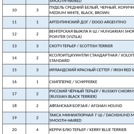
SMOOTH-HAIRED
ПУДЕЛЬ СРЕДНИЙ БЕЛЫЙ, ЧЕРНЫЙ, КОРИЧН
10
3
MEDIUM WHITE, BLACK, BROWN
11
1
АРГЕНТИНСКИЙ ДОГ / DOGO ARGENTINO
ВЕНГЕРСКАЯ ВЫЖЛА К-Ш / HUNGARIAN SHOR
12
2
POINTER (VIZSLA)
13
3
СКОТЧ ТЕРЬЕР / SCOTTISH TERRIER
КСОЛОИТЦКУИНТЛИ СТАНДАРТНАЯ / XOLOIT
14
2
STANDARD
15
3
ИРЛАНДСКИЙ КРАСНЫЙ СЕТТЕР / IRISH RED S
16
1
СХИППЕРКЕ / SCHIPPERKE
РУССКИЙ ЧЁРНЫЙ ТЕРЬЕР / RUSSKIY СHIORNY
17
2
(RUSSIAN BLACK TERRIER)
18
2
АФГАНСКАЯ БОРЗАЯ / AFGHAN HOUND
ТАКСА МИНИАТЮРНАЯ
Г-Ш / DACHSHUND M
19
2
SMOOTH-HAIRED
20
4
КЕРРИ БЛЮ ТЕРЬЕР / KERRY BLUE TERRIER