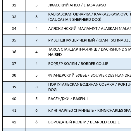
32
5
ЛХАССКИЙ АПСО / LHASA APSO
КАВКАЗСКАЯ ОВЧАРКА / KAVKAZSKAYA OVC
33
6
(CAUCASIAN SHEPHERD DOG)
34
4
АЛЯСКИНСКИЙ МАЛАМУТ / ALASKAN MALA
35
7
РИЗЕНШНАУЦЕР ЧЕРНЫЙ / GIANT SCHNAUZE
ТАКСА СТАНДАРТНАЯ Ж-Ш / DACHSHUND ST
36
4
HAIRED
37
4
БОРДЕР КОЛЛИ / BORDER COLLIE
38
5
ФЛАНДРСКИЙ БУВЬЕ / BOUVIER DES FLANDR
ПОРТУГАЛЬСКАЯ ВОДЯНАЯ СОБАКА / PORTU
39
3
DOG
40
5
БАСЕНДЖИ / BASENJI
41
6
КИНГ ЧАРЛЬЗ СПАНИЕЛЬ / KING CHARLES SPA
42
6
БОРОДАТЫЙ КОЛЛИ / BEARDED COLLIE