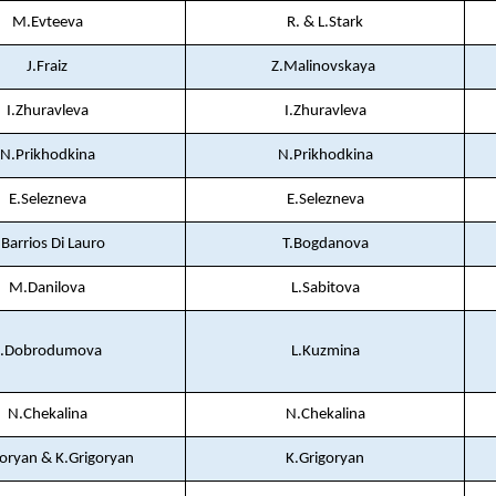
M.Evteeva
R. & L.Stark
J.Fraiz
Z.Malinovskaya
I.Zhuravleva
I.Zhuravleva
N.Prikhodkina
N.Prikhodkina
E.Selezneva
E.Selezneva
.Barrios Di Lauro
T.Bogdanova
M.Danilova
L.Sabitova
E.Dobrodumova
L.Kuzmina
N.Chekalina
N.Chekalina
goryan & K.Grigoryan
K.Grigoryan