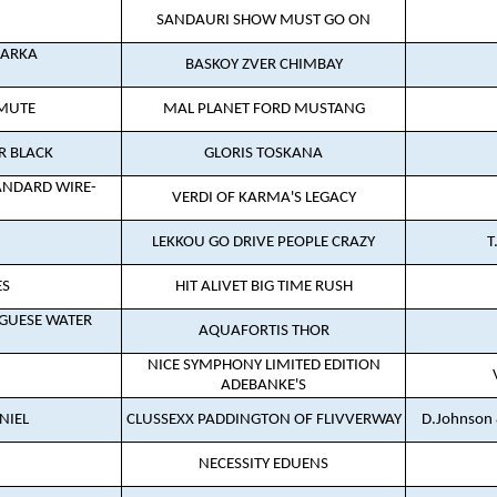
SANDAURI SHOW MUST GO ON
HARKA
BASKOY ZVER CHIMBAY
MUTE
MAL PLANET FORD MUSTANG
R BLACK
GLORIS TOSKANA
ANDARD WIRE-
VERDI OF KARMA'S LEGACY
LEKKOU GO DRIVE PEOPLE CRAZY
T
ES
HIT ALIVET BIG TIME RUSH
GUESE WATER
AQUAFORTIS THOR
NICE SYMPHONY LIMITED EDITION
ADEBANKE'S
NIEL
CLUSSEXX PADDINGTON OF FLIVVERWAY
D.Johnson 
NECESSITY EDUENS