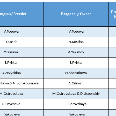
Ит
водчик/ Breeder
Владелец/ Owner
T
V.Popova
V.Popova
D.Kostin
N.Kostina
Y.Guseva
A.Yakimov
E.Pyhtar
E.Pyhtar
O.Zevyakina
N.Shaturkova
nkova & N.Sorokoumova
A.Gilevich
M.Ostrovskaya
M.Ostrovskaya & D.Uspenskiy
O.Snycheva
E.Borovskaya
I.Yakovleva
I.Yakovleva