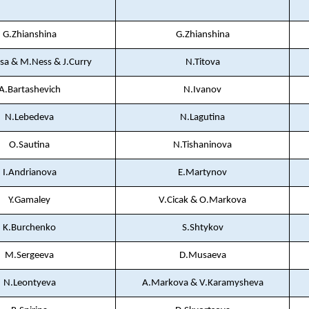
G.Zhianshina
G.Zhianshina
a & M.Ness & J.Curry
N.Titova
A.Bartashevich
N.Ivanov
N.Lebedeva
N.Lagutina
O.Sautina
N.Tishaninova
I.Andrianova
E.Martynov
Y.Gamaley
V.Cicak & O.Markova
K.Burchenko
S.Shtykov
M.Sergeeva
D.Musaeva
N.Leontyeva
A.Markova & V.Karamysheva