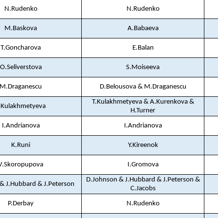
N.Rudenko
N.Rudenko
M.Baskova
A.Babaeva
T.Goncharova
E.Balan
O.Seliverstova
S.Moiseeva
M.Draganescu
D.Belousova & M.Draganescu
T.Kulakhmetyeva & A.Kurenkova &
.Kulakhmetyeva
H.Turner
I.Andrianova
I.Andrianova
K.Runi
Y.Kireenok
V.Skoropupova
I.Gromova
D.Johnson & J.Hubbard & J.Peterson &
& J.Hubbard & J.Peterson
C.Jacobs
P.Derbay
N.Rudenko