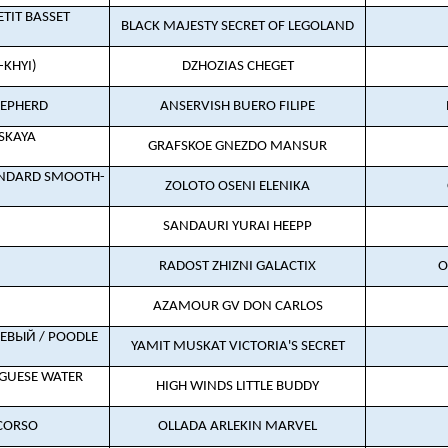
TIT BASSET
BLACK MAJESTY SECRET OF LEGOLAND
-KHYI)
DZHOZIAS CHEGET
HEPHERD
ANSERVISH BUERO FILIPE
SKAYA
GRAFSKOE GNEZDO MANSUR
ANDARD SMOOTH-
ZOLOTO OSENI ELENIKA
SANDAURI YURAI HEEPP
RADOST ZHIZNI GALACTIX
O
AZAMOUR GV DON CARLOS
ЕВЫЙ / POODLE
YAMIT MUSKAT VICTORIA'S SECRET
GUESE WATER
HIGH WINDS LITTLE BUDDY
 CORSO
OLLADA ARLEKIN MARVEL