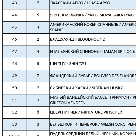
43
7
ЛХАССКИЙ АПСО / LHASA APSO
44
6
ЯКУТСКАЯ ЛАЙКА / YAKUTSKAYA LAIKA (YAKU
АМЕРИКАНСКИЙ КОКЕР СПАНИЕЛЬ / AMERI
45
4
SPANIEL
46
2
БЛАДХАУНД / BLOODHOUND
47
4
ИТАЛЬЯНСКИЙ СПИНОНЕ / ITALIAN SPINONE
48
8
ШИ ТЦУ / SHIH TZU
49
7
ФЛАНДРСКИЙ БУВЬЕ / BOUVIER DES FLANDR
50
7
СИБИРСКИЙ ХАСКИ / SIBERIAN HUSKY
МАЛЫЙ ВАНДЕЙСКИЙ БАССЕТ ГРИФФОН / PE
51
3
GRIFFON VENDEEN
52
8
ЦВЕРГПИНЧЕР / MINIATURE PINSCHER
53
8
ВЕЛЬШ КОРГИ ПЕМБРОК / WELSH CORGI PE
ПУДЕЛЬ СРЕДНИЙ БЕЛЫЙ, ЧЕРНЫЙ, КОРИЧН