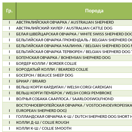
Гр.
Порода
I
АВСТРАЛИЙСКАЯ ОВЧАРКА / AUSTRALIAN SHEPHERD
I
АВСТРАЛИЙСКИЙ ХИЛЕР / AUSTRALIAN CATTLE DOG
I
БЕЛАЯ ШВЕЙЦАРСКАЯ ОВЧАРКА / WHITE SWISS SHEPHERD DO
I
БЕЛЬГИЙСКАЯ ОВЧАРКА ГРЮНЕНДАЛЬ / BELGIAN SHEPHERD 
I
БЕЛЬГИЙСКАЯ ОВЧАРКА МАЛИНУА / BELGIAN SHEPHERD DOG 
I
БЕЛЬГИЙСКАЯ ОВЧАРКА ТЕРВЮРЕН / BELGIAN SHEPHERD DOG
I
БОГЕМСКАЯ ОВЧАРКА / BOHEMIAN SHEPHERD DOG
I
БОРДЕР КОЛЛИ / BORDER COLLIE
I
БОРОДАТЫЙ КОЛЛИ / BEARDED COLLIE
I
БОСЕРОН / BEAUCE SHEEP DOG
I
БРИАР / BRIARD
I
ВЕЛЬШ КОРГИ КАРДИГАН / WELSH CORGI CARDIGAN
I
ВЕЛЬШ КОРГИ ПЕМБРОК / WELSH CORGI PEMBROKE
I
ВОЛЧЬЯ СОБАКА СААРЛОСА / SAARLOOSWOLFHOND
ВОСТОЧНОЕВРОПЕЙСКАЯ ОВЧАРКА / VOSTOCHNOEVROPEISKA
I
EUROPEAN SHEPHERD DOG)
I
ГОЛЛАНДСКАЯ ОВЧАРКА К-Ш / DUTCH SHEPHERD DOG SHORT 
I
КОЛЛИ Д-Ш / COLLIE ROUGH
I
КОЛЛИ К-Ш / COLLIE SMOOTH