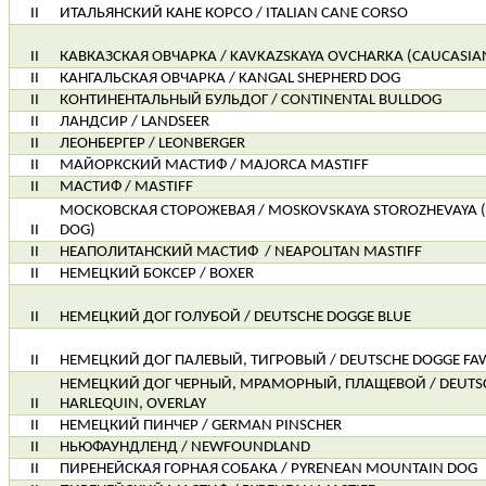
II
ИТАЛЬЯНСКИЙ КАНЕ КОРСО / ITALIAN CANE CORSO
II
КАВКАЗСКАЯ ОВЧАРКА / KAVKAZSKAYA OVCHARKA (CAUCASIA
II
КАНГАЛЬСКАЯ ОВЧАРКА / KANGAL SHEPHERD DOG
II
КОНТИНЕНТАЛЬНЫЙ БУЛЬДОГ / CONTINENTAL BULLDOG
II
ЛАНДСИР / LANDSEER
II
ЛЕОНБЕРГЕР / LEONBERGER
II
МАЙОРКСКИЙ МАСТИФ / MAJORCA MASTIFF
II
МАСТИФ / MASTIFF
МОСКОВСКАЯ СТОРОЖЕВАЯ / MOSKOVSKAYA STOROZHEVAYA
II
DOG)
II
НЕАПОЛИТАНСКИЙ МАСТИФ
/ NEAPOLITAN MASTIFF
II
НЕМЕЦКИЙ БОКСЕР / BOXER
II
НЕМЕЦКИЙ ДОГ ГОЛУБОЙ / DEUTSCHE DOGGE BLUE
II
НЕМЕЦКИЙ ДОГ ПАЛЕВЫЙ, ТИГРОВЫЙ / DEUTSCHE DOGGE FAW
НЕМЕЦКИЙ ДОГ ЧЕРНЫЙ, МРАМОРНЫЙ, ПЛАЩЕВОЙ / DEUTSC
II
HARLEQUIN, OVERLAY
II
НЕМЕЦКИЙ ПИНЧЕР / GERMAN PINSCHER
II
НЬЮФАУНДЛЕНД / NEWFOUNDLAND
II
ПИРЕНЕЙСКАЯ ГОРНАЯ СОБАКА / PYRENEAN MOUNTAIN DOG