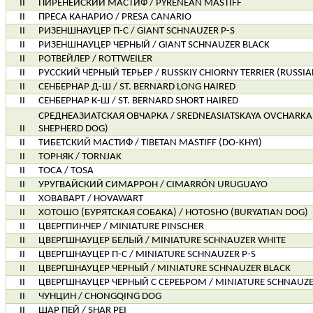
II
ПИРЕНЕЙСКИЙ МАСТИФ / PYRENEAN MASTIFF
II
ПРЕСА КАНАРИО / PRESA CANARIO
II
РИЗЕНШНАУЦЕР П-С / GIANT SCHNAUZER P-S
II
РИЗЕНШНАУЦЕР ЧЕРНЫЙ / GIANT SCHNAUZER BLACK
II
РОТВЕЙЛЕР / ROTTWEILER
II
РУССКИЙ ЧЁРНЫЙ ТЕРЬЕР / RUSSKIY СHIORNY TERRIER (RUSSIA
II
СЕНБЕРНАР Д-Ш / ST. BERNARD LONG HAIRED
II
СЕНБЕРНАР К-Ш / ST. BERNARD SHORT HAIRED
СРЕДНЕАЗИАТСКАЯ ОВЧАРКА / SREDNEASIATSKAYA OVCHARKA 
II
SHEPHERD DOG)
II
ТИБЕТСКИЙ МАСТИФ / TIBETAN MASTIFF (DO-KHYI)
II
ТОРНЯК / TORNJAK
II
ТОСА / TOSA
II
УРУГВАЙСКИЙ СИМАРРОН / CIMARRÓN URUGUAYO
II
ХОВАВАРТ / HOVAWART
II
ХОТОШО (БУРЯТСКАЯ СОБАКА) / HOTOSHO (BURYATIAN DOG)
II
ЦВЕРГПИНЧЕР / MINIATURE PINSCHER
II
ЦВЕРГШНАУЦЕР БЕЛЫЙ / MINIATURE SCHNAUZER WHITE
II
ЦВЕРГШНАУЦЕР П-С / MINIATURE SCHNAUZER P-S
II
ЦВЕРГШНАУЦЕР ЧЕРНЫЙ / MINIATURE SCHNAUZER BLACK
II
ЦВЕРГШНАУЦЕР ЧЕРНЫЙ С СЕРЕБРОМ / MINIATURE SCHNAUZER
II
ЧУНЦИН / CHONGQING DOG
II
ШАР ПЕЙ / SHAR PEI