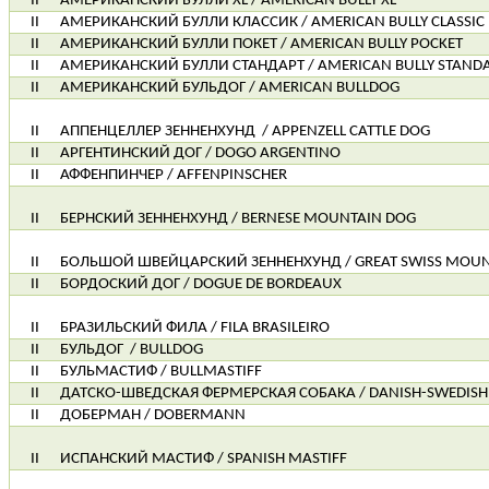
II
АМЕРИКАНСКИЙ БУЛЛИ XL / AMERICAN BULLY XL
II
АМЕРИКАНСКИЙ БУЛЛИ КЛАССИК / AMERICAN BULLY CLASSIC
II
АМЕРИКАНСКИЙ БУЛЛИ ПОКЕТ / AMERICAN BULLY POCKET
II
АМЕРИКАНСКИЙ БУЛЛИ СТАНДАРТ / AMERICAN BULLY STAND
II
АМЕРИКАНСКИЙ БУЛЬДОГ / AMERICAN BULLDOG
II
АППЕНЦЕЛЛЕР ЗЕННЕНХУНД
/ APPENZELL CATTLE DOG
II
АРГЕНТИНСКИЙ ДОГ / DOGO ARGENTINO
II
АФФЕНПИНЧЕР / AFFENPINSCHER
II
БЕРНСКИЙ ЗЕННЕНХУНД / BERNESE MOUNTAIN DOG
II
БОЛЬШОЙ ШВЕЙЦАРСКИЙ ЗЕННЕНХУНД / GREAT SWISS MOUN
II
БОРДОСКИЙ ДОГ / DOGUE DE BORDEAUX
II
БРАЗИЛЬСКИЙ ФИЛА / FILA BRASILEIRO
II
БУЛЬДОГ
/ BULLDOG
II
БУЛЬМАСТИФ / BULLMASTIFF
II
ДАТСКО-ШВЕДСКАЯ ФЕРМЕРСКАЯ СОБАКА / DANISH-SWEDIS
II
ДОБЕРМАН / DOBERMANN
II
ИСПАНСКИЙ МАСТИФ / SPANISH MASTIFF