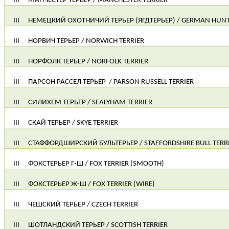
III
МАНЧЕСТЕР ТЕРЬЕР / MANCHESTER TERRIER
III
НЕМЕЦКИЙ ОХОТНИЧИЙ ТЕРЬЕР (ЯГДТЕРЬЕР) / GERMAN HUNT
III
НОРВИЧ ТЕРЬЕР / NORWICH TERRIER
III
НОРФОЛК ТЕРЬЕР / NORFOLK TERRIER
III
ПАРСОН РАССЕЛ ТЕРЬЕР
/ PARSON RUSSELL TERRIER
III
СИЛИХЕМ ТЕРЬЕР / SEALYHAM TERRIER
III
СКАЙ ТЕРЬЕР / SKYE TERRIER
III
СТАФФОРДШИРСКИЙ БУЛЬТЕРЬЕР / STAFFORDSHIRE BULL TERR
III
ФОКСТЕРЬЕР Г-Ш / FOX TERRIER (SMOOTH)
III
ФОКСТЕРЬЕР Ж-Ш / FOX TERRIER (WIRE)
III
ЧЕШСКИЙ ТЕРЬЕР / CZECH TERRIER
III
ШОТЛАНДСКИЙ ТЕРЬЕР / SCOTTISH TERRIER