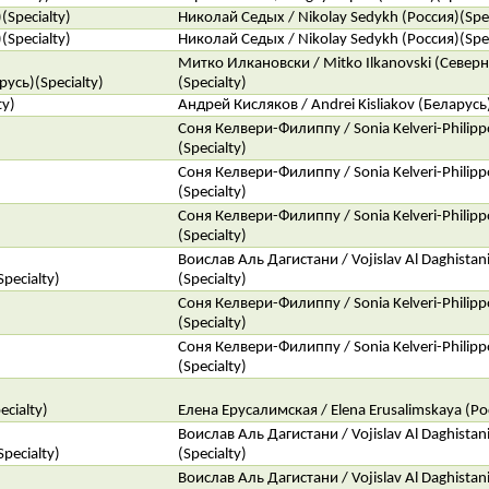
Specialty)
Николай Седых / Nikolay Sedykh (Россия)(Spec
Specialty)
Николай Седых / Nikolay Sedykh (Россия)(Spec
Митко Илкановски / Mitko Ilkanovski (Север
усь)(Specialty)
(Specialty)
ty)
Андрей Кисляков / Andrei Kisliakov (Беларусь)
Соня Келвери-Филиппу / Sonia Kelveri-Philip
(Specialty)
Соня Келвери-Филиппу / Sonia Kelveri-Philip
(Specialty)
Соня Келвери-Филиппу / Sonia Kelveri-Philip
(Specialty)
Воислав Аль Дагистани / Vojislav Al Daghistan
pecialty)
(Specialty)
Соня Келвери-Филиппу / Sonia Kelveri-Philip
(Specialty)
Соня Келвери-Филиппу / Sonia Kelveri-Philip
(Specialty)
ecialty)
Елена Ерусалимская / Elena Erusalimskaya (Рос
Воислав Аль Дагистани / Vojislav Al Daghistan
pecialty)
(Specialty)
Воислав Аль Дагистани / Vojislav Al Daghistan