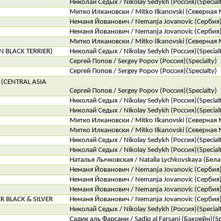
Николай Седых / Nikolay Sedykh (Россия)(Special
Митко Илкановски / Mitko Ilkanovski (Северная 
Неманя Йованович / Nemanja Jovanovic (Сербия)(
Неманя Йованович / Nemanja Jovanovic (Сербия)(
Митко Илкановски / Mitko Ilkanovski (Северная
N BLACK TERRIER)
Николай Седых / Nikolay Sedykh (Россия)(Special
Сергей Попов / Sergey Popov (Россия)(Specialty)
Сергей Попов / Sergey Popov (Россия)(Specialty)
(CENTRAL ASIA
Сергей Попов / Sergey Popov (Россия)(Specialty)
Николай Седых / Nikolay Sedykh (Россия)(Special
Николай Седых / Nikolay Sedykh (Россия)(Special
Митко Илкановски / Mitko Ilkanovski (Северная 
Митко Илкановски / Mitko Ilkanovski (Северная 
Николай Седых / Nikolay Sedykh (Россия)(Special
Николай Седых / Nikolay Sedykh (Россия)(Special
Наталья Лычковская / Natalia Lychkovskaya (Белар
Неманя Йованович / Nemanja Jovanovic (Сербия)(
Неманя Йованович / Nemanja Jovanovic (Сербия)(
Неманя Йованович / Nemanja Jovanovic (Сербия)(
 BLACK & SILVER
Неманя Йованович / Nemanja Jovanovic (Сербия)(
Николай Седых / Nikolay Sedykh (Россия)(Special
Садик аль Фарсани / Sadiq al Farsani (Бахрейн)(Sp