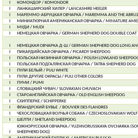
I
КОМОНДОР / KOMONDOR
I
ЛАНКАШИРСКИЙ ХИЛЕР / LANCASHIRE HEELER
I
МАРЕММО-АБРУЦКАЯ ОВЧАРКА / MAREMMA AND THE ABRUZ
I
МИНИАТЮРНАЯ АМЕРИКАНСКАЯ ОВЧАРКА / MINIATURE AMER
I
МУДИ / MUDI
I
НЕМЕЦКАЯ ОВЧАРКА / GERMAN SHEPHERD DOG DOUBLE COAT
I
НЕМЕЦКАЯ ОВЧАРКА Д-Ш / GERMAN SHEPHERD DOG LONG AN
I
ПИКАРДИЙСКАЯ ОВЧАРКА / PICARDY SHEEPDOG
I
ПОЛЬСКАЯ НИЗИННАЯ ОВЧАРКА / POLISH LOWLAND SHEEPDO
I
ПОЛЬСКАЯ ПОДГАЛЯНСКАЯ ОВЧАРКА / TATRA SHEPHERD DOG
I
ПУЛИ БЕЛЫЙ / PULI WHITE
I
ПУЛИ ДРУГИЕ ОКРАСЫ / PULI OTHER COLORS
I
ПУМИ / PUMI
I
СЛОВАЦКИЙ ЧУВАЧ / SLOVAKIAN CHUVACH
I
СТАРОАНГЛИЙСКАЯ ОВЧАРКА / OLD ENGLISH SHEEPDOG
I
СХИППЕРКЕ / SCHIPPERKE
I
ФЛАНДРСКИЙ БУВЬЕ
/ BOUVIER DES FLANDRES
I
ЧЕХОСЛОВАЦКАЯ ВОЛЧЬЯ СОБАКА / CZECHOSLOVAKIAN WOL
I
ШЕЛТИ / SHETLAND SHEEPDOG
ЮЖНОРУССКАЯ ОВЧАРКА / YUZHNORUSSKAYA OVCHARKA (SO
I
SHEEPHERD DOG)