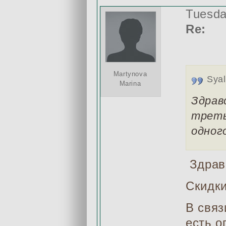
Tuesda
Re:
Martynova
Sya
Marina
Здрав
треть
одног
Здравс
Скидк
В связ
есть о