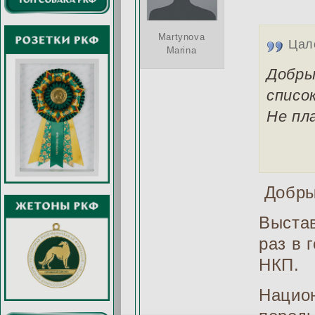
Martynova
Цал
Marina
Добры
списо
Не пл
Добры
Выстав
раз в 
НКП.
Национ