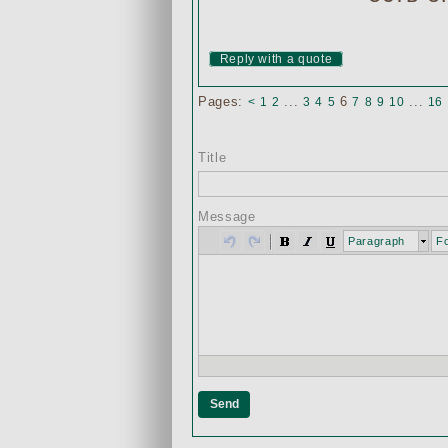
Reply with a quote
Pages:
...
6
...
<
1
2
3
4
5
7
8
9
10
16
Title
Message
Paragraph
Fo