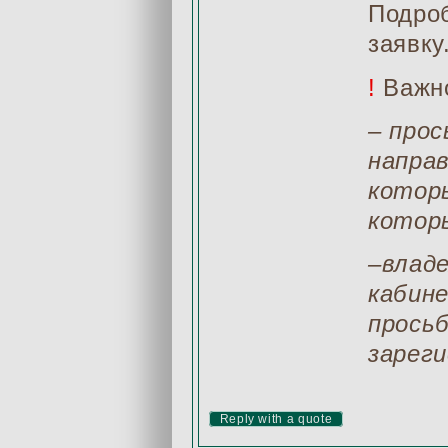
Подроб
заявку
!
Важн
– прос
напра
которы
которы
–владе
кабин
просьб
зареги
Reply with a quote