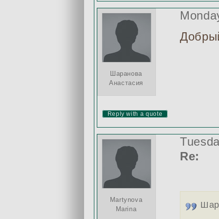
Monday
Добрый
Шаранова
Анастасия
Reply with a quote
Tuesda
Re:
Martynova
Шар
Marina