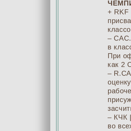
ЧЕМП
+ RKF
присва
классо
– CAC
в клас
При оф
как 2 
– R.CA
оценку
рабоче
прису
засчит
– КЧК 
во все