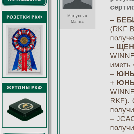
серти
Martynova
–
БЕБ
Marina
(RKF 
получе
–
ЩЕН
WINNE
иметь 
–
ЮНЫ
+
ЮНЫ
WINNE
RKF). 
получ
– JCAC
получ