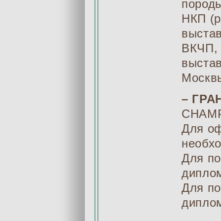
породы
НКП (р
выстав
ВКЧП, 
выстав
Москв
– ГРА
CHAMP
Для оф
необх
Для п
дипло
Для по
дипло