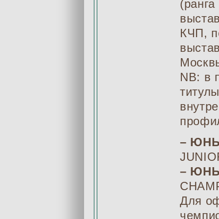
(ранга
выстав
КЧП, п
выстав
Москв
NB: в 
титулы
внутре
профи
– ЮН
JUNIO
– ЮН
CHAMP
Для о
чемпи