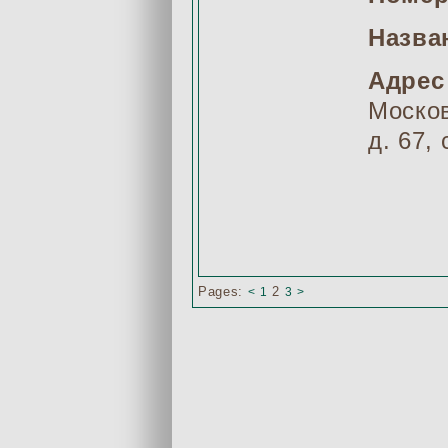
Назва
Адрес
Москов
д. 67,
Pages:
2
<
1
3
>