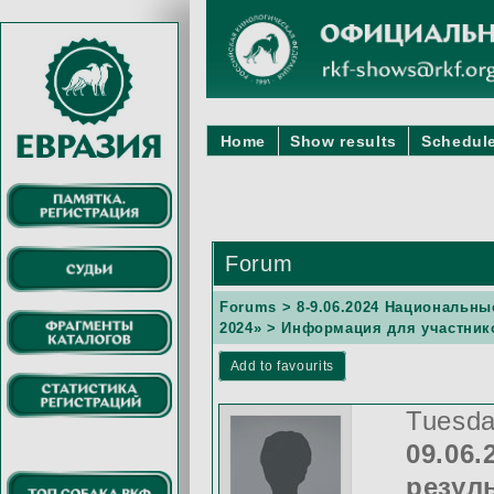
Home
Show results
Schedule
Forum
Forums
>
8-9.06.2024 Национальн
2024»
> Информация для участнико
Add to favourits
Tuesda
09.06
резул