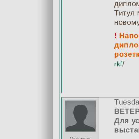
диплом
Титул 
новому
!
Напо
дипло
розетк
/
rkf
Tuesda
ВЕТЕ
Для у
выста
Martynova