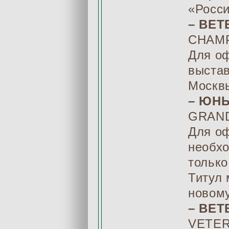
«Росси
– ВЕ
CHAMP
Для оф
выстав
Москв
– ЮН
GRAND
Для о
необхо
только
Титул 
новом
– ВЕТ
VETER