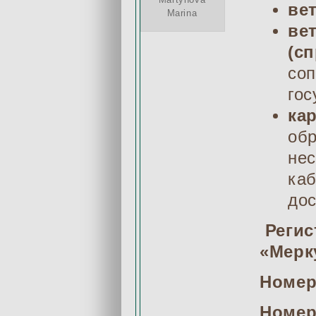
ве
Marina
ве
(сп
соп
гос
ка
обр
нес
каб
дос
Реги
«Мерк
Номер
Номер