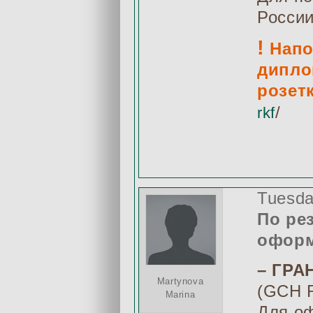
России
!
Напо
дипло
розетк
/
rkf
Tuesda
По ре
оформ
– ГРА
Martynova
(GCH 
Marina
Для о