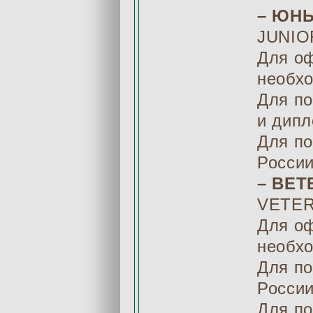
– ЮН
JUNIO
Для о
необх
Для п
и дип
Для п
Росси
– ВЕТ
VETER
Для оф
необх
Для п
России
Для по