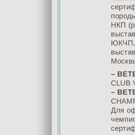
серти
породы
НКП (р
выстав
ЮКЧП, 
выстав
Москв
– ВЕТ
CLUB 
– ВЕ
CHAMP
Для оф
чемпи
сертиф