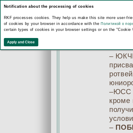
«Юный 
Notification about the processing of cookies
– R.JC
RKF processes cookies. They help us make this site more user-frien
получи
of cookies by your browser in accordance with the
Политикой о пор
услови
certain types of cookies in your browser settings or on the "Cookie
оформ
как JC
– ЮКЧК
присва
ротвей
юниор
–ЮСС /
кроме 
получи
услови
–
ПОБ