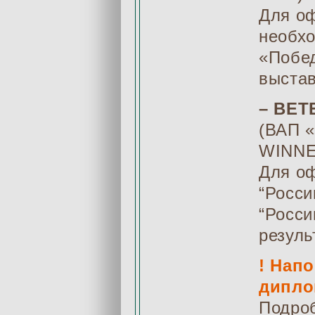
Для оф
необхо
«Побед
выстав
– ВЕ
(ВАП 
WINNE
Для о
“Росси
“Росси
резуль
! Нап
дипло
Подро