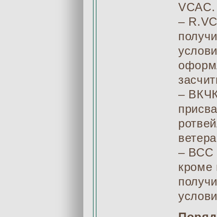
VCAC.
– R.VC
получи
услови
оформ
засчит
– ВКЧК
присва
ротвей
ветера
– ВСС 
кроме 
получи
услови