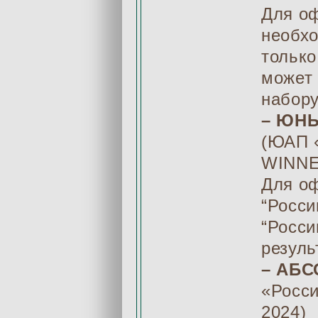
Для оф
необхо
только
может 
набор
– ЮН
(ЮАП 
WINNE
Для о
“Росс
“Росс
резуль
– АБ
«Росс
2024)