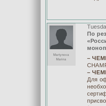
Tuesda
По ре
«Росс
моноп
Martynova
– ЧЕМ
Marina
CHAMP
– ЧЕ
Для о
необх
сертиф
присво