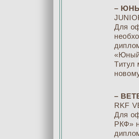
– ЮН
JUNIO
Для о
необхо
дипло
«Юный 
Титул 
новому
– ВЕ
RKF V
Для о
РКФ» 
диплом