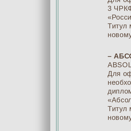
3 ЧРКФ
«Росси
Титул 
новом
– АБ
ABSOL
Для о
необхо
диплом
«Абсол
Титул 
новому