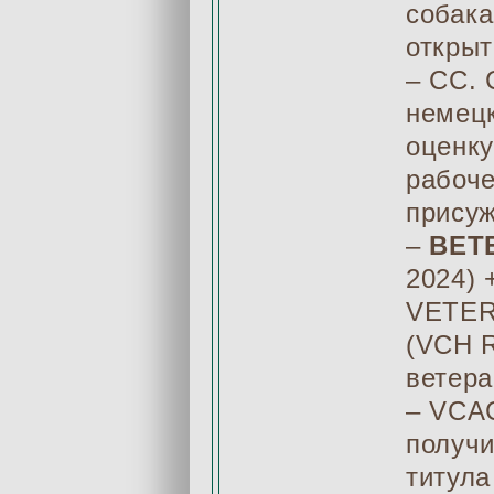
собак
открыт
– СС. 
немецк
оценку
рабоче
присуж
–
ВЕТ
2024) 
VETER
(VCH R
ветера
– VCAC
получ
титула