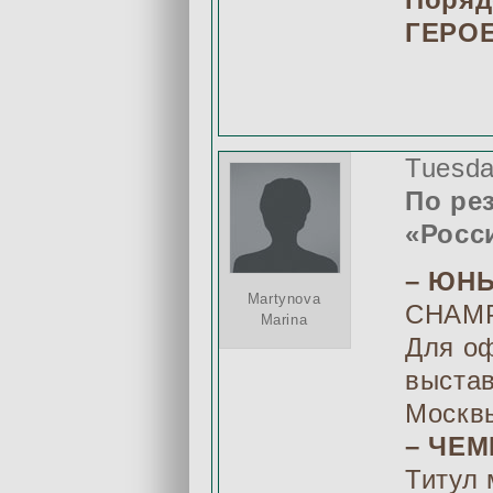
Поряд
ГЕРОЕ
Tuesda
По ре
«Росс
– ЮН
Martynova
CHAMP
Marina
Для оф
выстав
Москв
– ЧЕ
Титул 