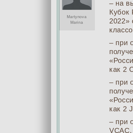
– на в
Кубок
Martynova
2022»
Marina
классо
– при
получе
«Росси
как 2 
– при
получе
«Росси
как 2 
– при 
VCAC, 