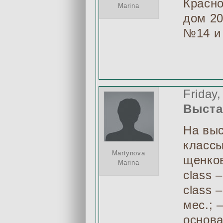
Красно
Marina
дом 2
№14 и 
Friday
Выста
На выс
классы
Martynova
щенков
Marina
class 
class 
мес.; 
основа