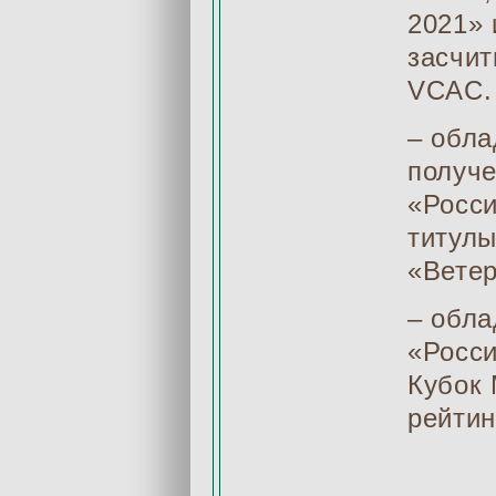
2021» 
засчит
VCAC.
– обла
получе
«Росси
титулы
«Ветер
– обла
«Росси
Кубок 
рейти