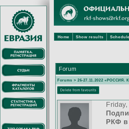
Home
Show results
Schedule
Forum
Forums
>
26-27.11.2022 «РОССИЯ. 
Delete from favourits
Friday
Подпи
РКФ в