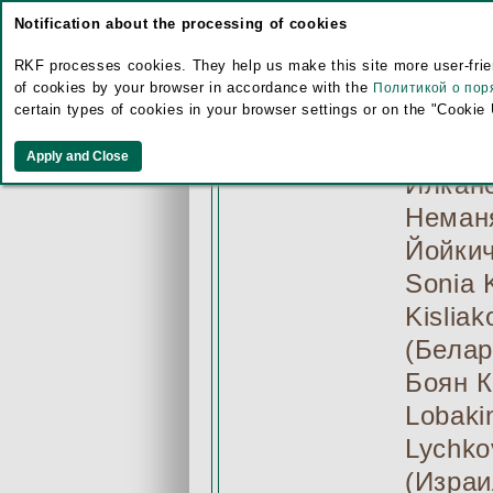
Белкин
Notification about the processing of cookies
Vasili
RKF processes cookies. They help us make this site more user-frien
(Росси
of cookies by your browser in accordance with the
Политикой о пор
certain types of cookies in your browser settings or on the "Cookie
Татьян
Ерусал
Илкано
Неманя
Йойкич
Sonia 
Kislia
(Белар
Боян К
Lobaki
Lychko
(Израи