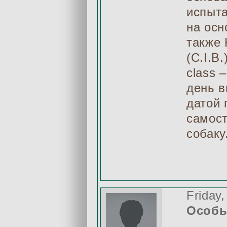
испыта
на осн
также 
(C.I.B
class 
день в
датой 
самост
собаку
Friday
Особы