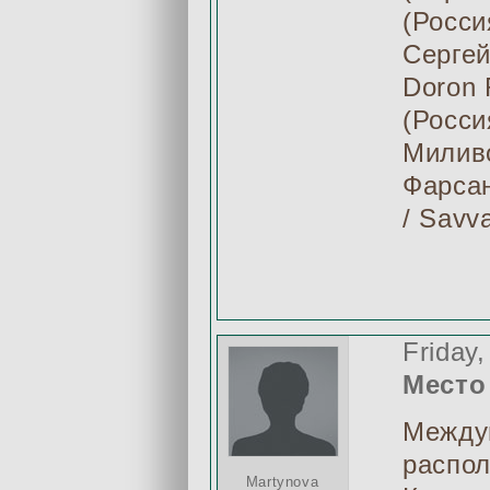
(Росси
Сергей
Doron 
(Росси
Миливо
Фарсан
/ Savv
Friday
Место
Междун
распол
Martynova