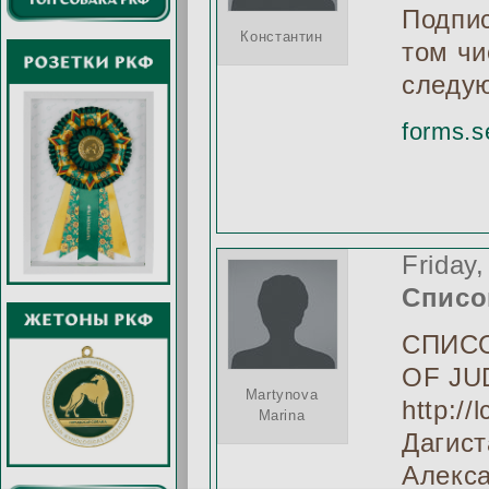
Подпис
Константин
том чи
следу
forms.
Friday
Списо
СПИСО
OF JU
Martynova
http://
Marina
Дагист
Алекса