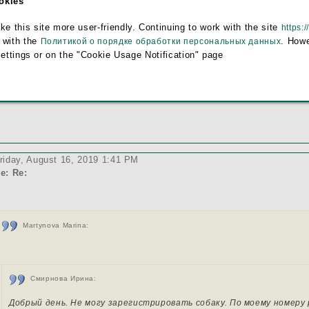
ookies
Смирнова Ирина:
this site more user-friendly. Continuing to work with the site
https:/
Добрый день. Не могу зарегистрировать собаку. По моему номеру р
 with the
. Howe
Политикой о порядке обработки персональных данных
что не совпадают данные. Что делать?
settings or on the "Cookie Usage Notification" page
дравствуйте, пришлите , пожалуйста на почту родословную ваше
riday, August 16, 2019 1:41 PM
e: Re:
Martynova Marina:
Смирнова Ирина:
Добрый день. Не могу зарегистрировать собаку. По моему номеру 