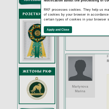
Notification about the processing of c
RKF processes cookies. They help us make 
Martynova
of cookies by your browser in accordance
Marina
certain types of cookies in your browser 
З
F
R
Martynova
Marina