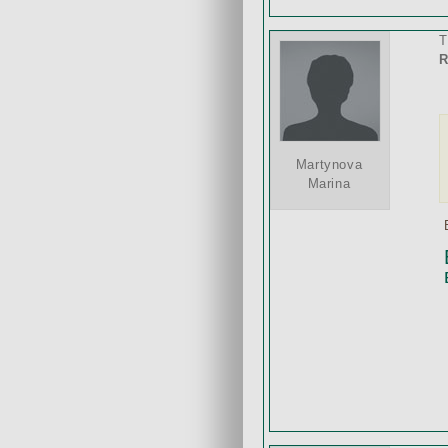
T
R
Martynova
Marina
В