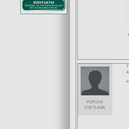
r
T
о
н
POPOVA
SVETLANA