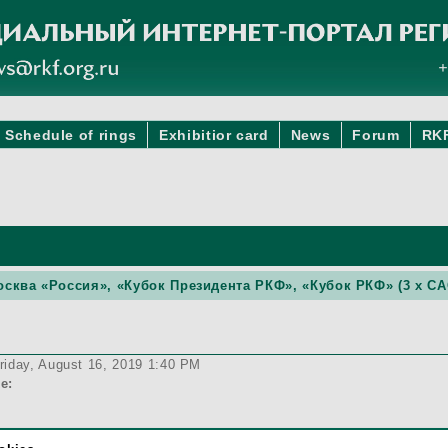
Schedule of rings
Exhibitior card
News
Forum
RK
 Москва «Россия», «Кубок Президента РКФ», «Кубок РКФ» (3 x C
riday, August 16, 2019 1:40 PM
e: