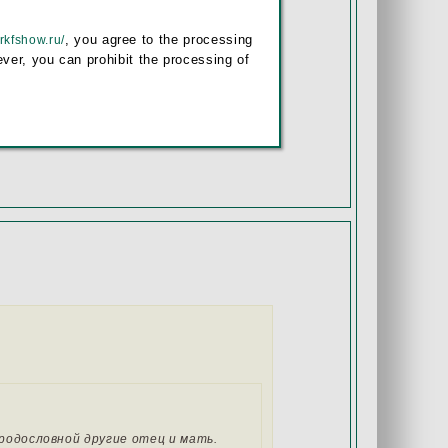
, you agree to the processing
/rkfshow.ru/
одословной другие отец и мать. Пишет,
ver, you can prohibit the processing of
й собаки
родословной другие отец и мать.