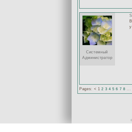
S
В
у
Системный
Администратор
Pages:
<
1
..
2
3
4
5
6
7
8
Дата публикации