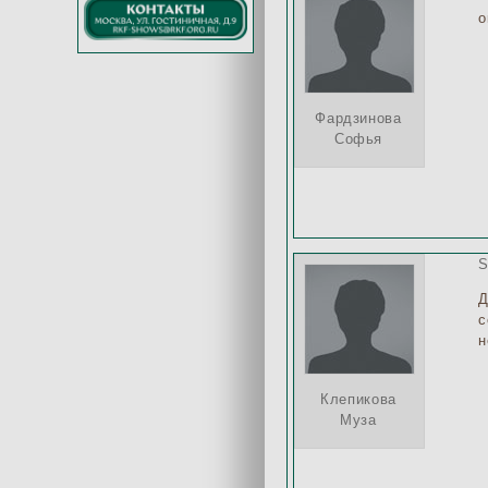
о
Фардзинова
Софья
S
Д
с
н
Клепикова
Муза