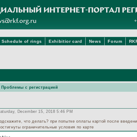
Schedule of rings
Exhibitior card
News
Forum
RK
 Проблемы с регистрацией
aturday, December 15, 2018 5:46 PM
одскажите, что делать? при попытке оплаты картой после введен
остигнуты ограничительные условия по карте
вонила в свой банк, оператор подтвердил, что с моей картой все 