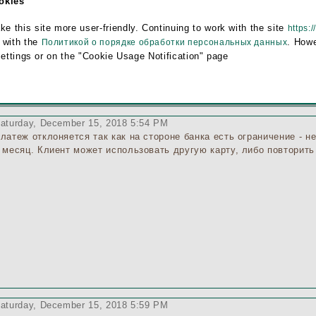
ookies
егодня оплатила 3 заявки, а по 4 заявке вот такое сообщение выд
this site more user-friendly. Continuing to work with the site
https:/
 with the
. Howe
Политикой о порядке обработки персональных данных
settings or on the "Cookie Usage Notification" page
aturday, December 15, 2018 5:54 PM
латеж отклоняется так как на стороне банка есть ограничение - н
 месяц. Клиент может использовать другую карту, либо повторить
aturday, December 15, 2018 5:59 PM