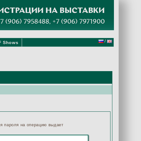
/
F Shows
ия пароля на операцию выдает
в порядке