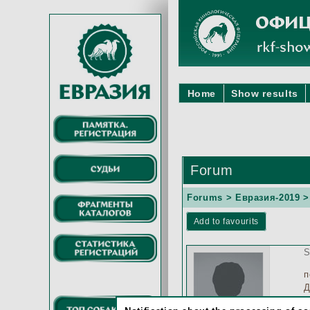
Home
Show results
Forum
Forums
>
Евразия-2019
>
Add to favourits
S
п
Д
з