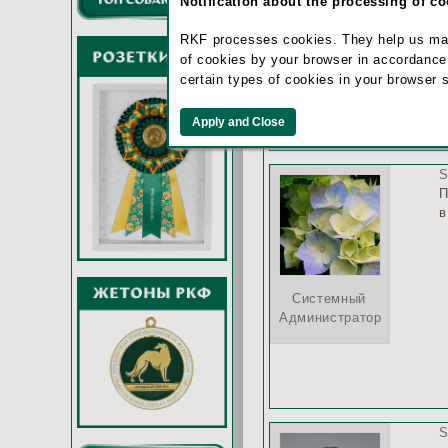
Notification about the processing of c
с
RKF processes cookies. They help us make 
Фардзинова
of cookies by your browser in accordance
Софья
certain types of cookies in your browser 
S
П
в
Системный
Администратор
S