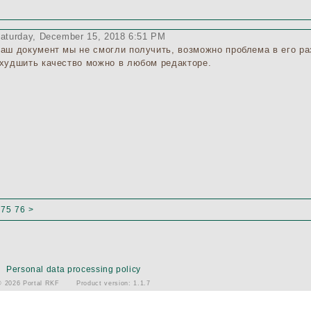
aturday, December 15, 2018 6:51 PM
аш документ мы не смогли получить, возможно проблема в его ра
худшить качество можно в любом редакторе.
.
75
76
>
Personal data processing policy
© 2026 Portal RKF
Product version: 1.1.7
: 4/21/2025 4:25:09 PM
Сервер: .
База данных: RKFSEP